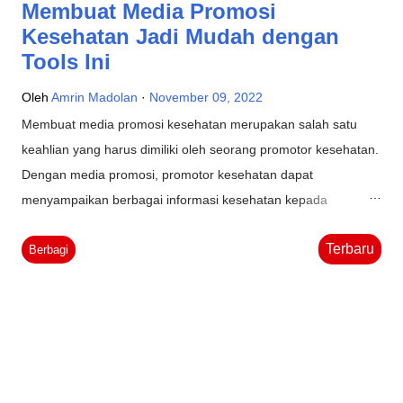
Membuat Media Promosi
Kesehatan Jadi Mudah dengan
Tools Ini
Oleh
Amrin Madolan
November 09, 2022
Membuat media promosi kesehatan merupakan salah satu
keahlian yang harus dimiliki oleh seorang promotor kesehatan.
Dengan media promosi, promotor kesehatan dapat
menyampaikan berbagai informasi kesehatan kepada
masyarakat, baik melalui media cetak maupun elektronik.
Terbaru
Dahulu, untuk membuat media cetak kita harus mahir
Berbagi
membuat desain sendiri dan biasanya menggunakan
photoshop atau sejenisnya yang bisa dibilang cukup rumit dan
membutuhkan skill mumpuni untuk menghasilkan sebuah
karya promosi yang menarik. Bilah tidak, maka solusi akhir
adalah ke rental atau jasa pembuatan desain media. Namun,
tahukah Anda bahwa saat ini ada tools yang cukup mudah