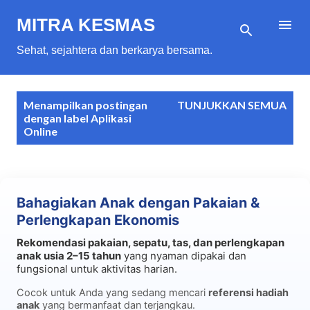
Langsung ke konten utama
MITRA KESMAS
Sehat, sejahtera dan berkarya bersama.
P
Menampilkan postingan
TUNJUKKAN SEMUA
o
dengan label
Aplikasi
Online
s
t
i
n
Bahagiakan Anak dengan Pakaian &
g
Perlengkapan Ekonomis
a
Rekomendasi pakaian, sepatu, tas, dan perlengkapan
n
anak usia 2–15 tahun
yang nyaman dipakai dan
fungsional untuk aktivitas harian.
Cocok untuk Anda yang sedang mencari
referensi hadiah
anak
yang bermanfaat dan terjangkau.