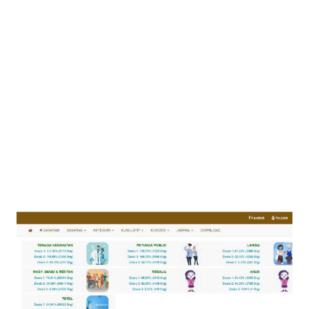
digunakan dengan hasil yang sangat memuaskan? Ya, saat ini
kita dapat membuat suatu karya media promosi kesehatan
hanya semudah klik-klik pada keyboard laptop atau PC Anda.
Tools tersebut bernama Canva. Mungkin sebagian dari
pembaca Mitra Kesmas sudah mengetahui atau familiar
dengan tools ini, namun tidak dipungkiri masih banyak yang
belum menge...