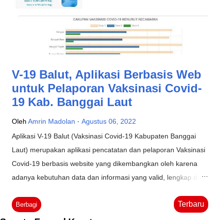
V-19 Balut, Aplikasi Berbasis Web
untuk Pelaporan Vaksinasi Covid-
19 Kab. Banggai Laut
Oleh
Amrin Madolan
Agustus 06, 2022
Aplikasi V-19 Balut (Vaksinasi Covid-19 Kabupaten Banggai
Laut) merupakan aplikasi pencatatan dan pelaporan Vaksinasi
Covid-19 berbasis website yang dikembangkan oleh karena
adanya kebutuhan data dan informasi yang valid, lengkap dan
terbarukan demi mendukung percepatan pengendalian dan
Terbaru
penanggulangan Pandemi Covid-19 melalui program
Berbagi
Vaksinasi. Aplikasi V-19 Balut dikembangkan di Dinas