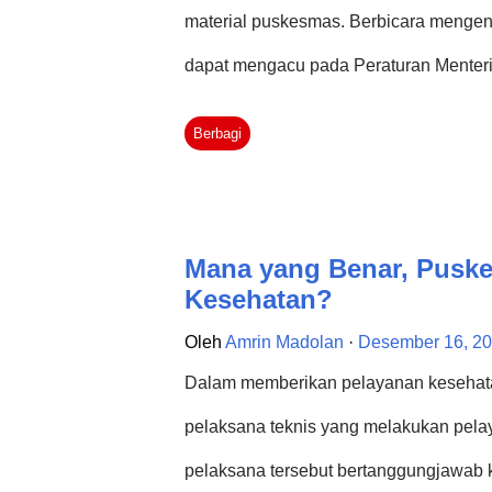
material puskesmas. Berbicara mengen
dapat mengacu pada Peraturan Menter
tentang Pusat Kesehatan Masyarakat. D
Berbagi
tentang puskesmas termasuk kompone
dengan komponen bangunan adalah ba
kesatuan sehingga bangunan puskesma
Mana yang Benar, Pusk
bangunan tersebut terdiri dari atap, lang
Kesehatan?
dan lain-lain yang menunjang keaman
Oleh
Amrin Madolan
Desember 16, 2
petugas puskesmas. Maksud dari mate
Dalam memberikan pelayanan kesehata
digunakan untuk membuat bangunan pu
pelaksana teknis yang melakukan pela
pelaksana tersebut bertanggungjawab 