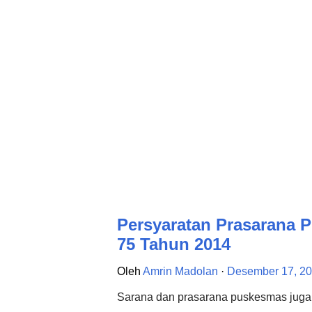
kenaikan pangkat bagi perawat. Perawa
ijazah minimal S1/DIV. Jabatan perawat
Pada setiap tin...
Persyaratan Prasarana
75 Tahun 2014
Oleh
Amrin Madolan
Desember 17, 2
Sarana dan prasarana puskesmas juga 