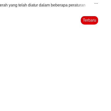
erah yang telah diatur dalam beberapa peraturan
ndonesia, termasuk didalamnya Peraturan Pemerintah
Terbaru
Dalam pelaksanaannya, terkadang kita menemukan
ksana teknis kesehatan dimaksud. Kita juga sering
nakan dibeberapa daerah. Sebagian daerah
n lainnya menggunakan UPT Kesehatan dan UPTD
n bahwa sama saja. Bagaimana menurut anda?
a yang Benar, Puskesmas, UPT Kesehatan atau UPTD
i teman-teman yang berpendapat bahwa apa...