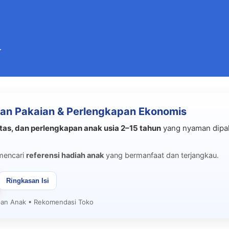
Langsung ke konten utama
.
an Pakaian & Perlengkapan Ekonomis
tas, dan perlengkapan anak usia 2–15 tahun
yang nyaman dipak
mencari
referensi hadiah anak
yang bermanfaat dan terjangkau.
Ringkasan Isi
apan Anak • Rekomendasi Toko