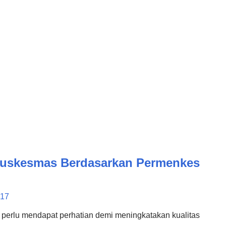
t Ahli Perawat ahli merupakan perawat yang memiliki
 ahli terdiri dari Perawat Pertama, Muda dan Madya.
 Puskesmas Berdasarkan Permenkes
017
perlu mendapat perhatian demi meningkatakan kualitas