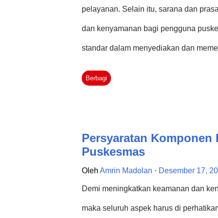
pelayanan. Selain itu, sarana dan pra
dan kenyamanan bagi pengguna puskesm
standar dalam menyediakan dan memeli
pedoman yang ditetapkan oleh Kemente
Berbagi
Menteri Kesehatan RI Nomor 75 Tahun 
lampiran peraturan tersebut dijelaskan
puskesmas sebagai berikut: Sistem Pen
Persyaratan Komponen 
mensuplai udara segar ke dalam bang
Puskesmas
bertujuan menghilangkan gas-gas yang
Oleh
Amrin Madolan
Desember 17, 2
berlebih dan membantu mendapatkan k
Demi meningkatkan keamanan dan ken
Puskesmas, dapat berupa ventilasi alam
maka seluruh aspek harus di perhatik