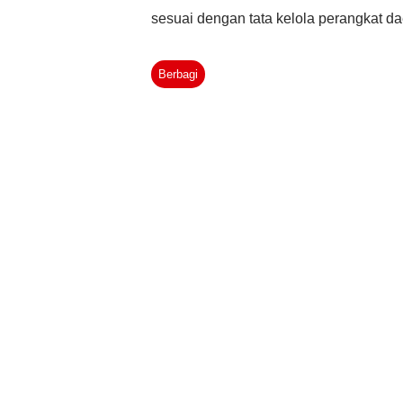
sesuai dengan tata kelola perangkat da
perundang-undangan yang berlaku di I
Berbagi
dan Peraturan Menteri Kesehatan RI. 
pertanyaan mengenai sebutan unit pela
menemukan sebutan berbeda yang digu
menggunakan Puskesmas dan sebagia
Kesehatan. Ada juga yang beranggapa
Puskesmas atau UPT Kesehatan? Man
Kesehatan? Mungkin ada sebagian dar