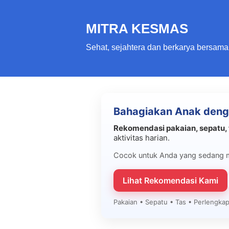
MITRA KESMAS
Sehat, sejahtera dan berkarya bersama
P
Bahagiakan Anak deng
o
s
Rekomendasi pakaian, sepatu, 
aktivitas harian.
t
i
Cocok untuk Anda yang sedang 
n
Lihat Rekomendasi Kami
g
a
Pakaian • Sepatu • Tas • Perlengk
n