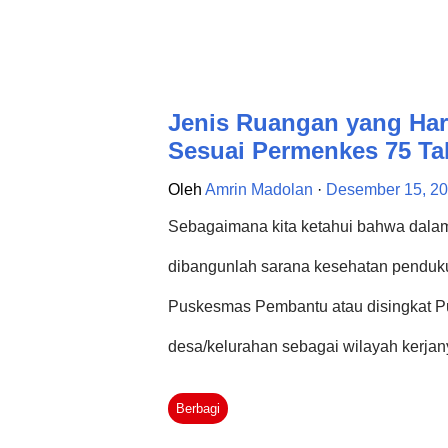
Jenis Ruangan yang Ha
Sesuai Permenkes 75 Ta
Oleh
Amrin Madolan
Desember 15, 2
Sebagaimana kita ketahui bahwa dala
dibangunlah sarana kesehatan penduku
Puskesmas Pembantu atau disingkat Pu
desa/kelurahan sebagai wilayah kerj
perlu diperhatikan mengenai tata ruang
Berbagi
ruangan, juga telah diatur dalam Per