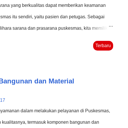
sarana yang berkualitas dapat memberikan keamanan
as itu sendiri, yaitu pasien dan petugas. Sebagai
hara sarana dan prasarana puskesmas, kita memiliki
rian Kesehatan Republik Indonesia yaitu Peraturan
Terbaru
2014 tentang pusat kesehatan masyarakat. Pada
 secara rinci mengenai sarana dan prasarana
ghawaan (Ventilasi) Ventilasi merupakan proses untuk
Bangunan dan Material
unan gedung dalam jumlah yang sesuai kebutuhan,
 tidak menyenangkan, menghilangkan uap air yang
017
enyamanan termal. Ventilasi ruangan pada bangunan
yamanan dalam melakukan pelayanan di Puskesmas,
i dan/atau...
an kualitasnya, termasuk komponen bangunan dan