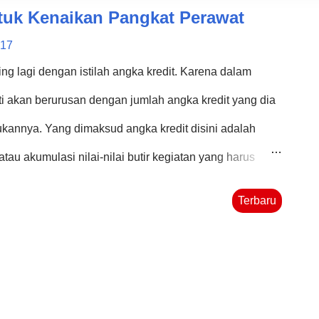
tuk Kenaikan Pangkat Perawat
017
ing lagi dengan istilah angka kredit. Karena dalam
i akan berurusan dengan jumlah angka kredit yang dia
kukannya. Yang dimaksud angka kredit disini adalah
/atau akumulasi nilai-nilai butir kegiatan yang harus
binaan karier kepangkatan dan jabatan. Masing-
Terbaru
ki nilai angka kredit untuk masing-masing
naikan pangkat memiliki jumlah yang relatif sama dari
ngkatan dan jabatan yang sama. Pada kesempatan kali
ai jumlah angka kredit yang dipersyaratkan untuk