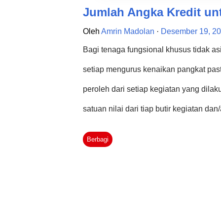
Jumlah Angka Kredit un
Oleh
Amrin Madolan
Desember 19, 2
Bagi tenaga fungsional khusus tidak as
setiap mengurus kenaikan pangkat past
peroleh dari setiap kegiatan yang dila
satuan nilai dari tiap butir kegiatan dan
dicapai oleh seorang dalam rangka pem
Berbagi
masing tenaga fungsional khusus memili
kegiatannya. Namun mengenai syarat ke
setiap jenis tenaga pada jenjang kepa
ini kami akan berbagi informasi mengen