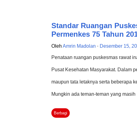
Tahun 2014 tentang Pusat Kesehatan M
tata ruang puskesmas non rawat inap 
Standar Ruangan Puske
Ada di Puskesmas Pembantu Sesuai Pe
Permenkes 75 Tahun 20
yang harus ada di Puskesmas Pembant
Oleh
Amrin Madolan
Desember 15, 2
permenkes 75 tahun 2014 adalah sebag
Penataan ruangan puskesmas rawat ina
puskesmas pembantu merangkap pula d
Pusat Kesehatan Masyarakat. Dalam per
maupun tata letaknya serta beberapa k
Mungkin ada teman-teman yang masih 
puskesmas rawat inap, maka dapat men
Berbagi
puskesmas non rawat inap dapat memb
Non Rawat Inap Sesuai Permenkes 75 