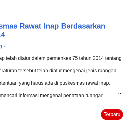
asyarakat, sebagaimana juga telah diatur mengenai
dan puskesmas rawat inap . Jenis Ruangan yang Harus
smas Rawat Inap Berdasarkan
rmenkes 75 Tahun 2014 Adapun jenis-jenis ruangan
14
u (Pustu) sebagaimana yang tercantum pada
017
ai berikut: Ruang Pelayanan Ruang pelayanan di
p telah diatur dalam permenkes 75 tahun 2014 tentang
engan ruang admi...
aturan tersebut telah diatur mengenai jenis ruangan
etentuan yang harus ada di puskesmas rawat inap.
mencari informasi mengenai penataan ruangan
ggunakan acuan ini. Bagi teman-teman yang berada di
Terbaru
aca tulisan kami mengenai Tata Ruang Puskesmas
Tahun 2014. Khusus teman-teman yang mencari