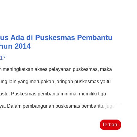
rus Ada di Puskesmas Pembantu
hun 2014
017
m meningkatkan akses pelayanan puskesmas, maka
ng lain yang merupakan jaringan puskesmas yaitu
stu. Puskesmas pembantu minimal memiliki tiga
anya. Dalam pembangunan puskesmas pembantu, juga
 yang harus ada di Pustu tersebut. Berbicara mengenai
Terbaru
aturan Menteri Kesehatan (Permenkes/PMK) Nomor 75