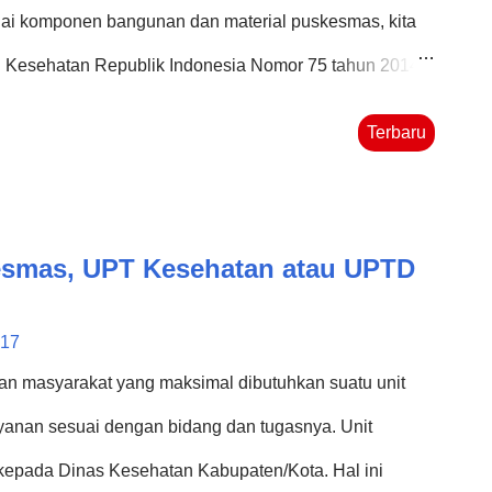
ai komponen bangunan dan material puskesmas, kita
i Kesehatan Republik Indonesia Nomor 75 tahun 2014
alam peraturan tersebut telah mengatur banyak hal
Terbaru
n bangunan dan material puskesmas. Yang dimaksud
gian-bagian dari bagunan yang membentuk suatu
s tersebut dapat berfungsi dengan baik. Komponen
esmas, UPT Kesehatan atau UPTD
it-langit, dinding, lantai, pintu, jendela, kamar mandi
an dan kenyamanan bagi pengguna pelayanan dan
017
rial bangunan puskesmas adalah bahan-bahan yang
n masyarakat yang maksimal dibutuhkan suatu unit
skesmas. Saran bacaan: ...
yanan sesuai dengan bidang dan tugasnya. Unit
kepada Dinas Kesehatan Kabupaten/Kota. Hal ini