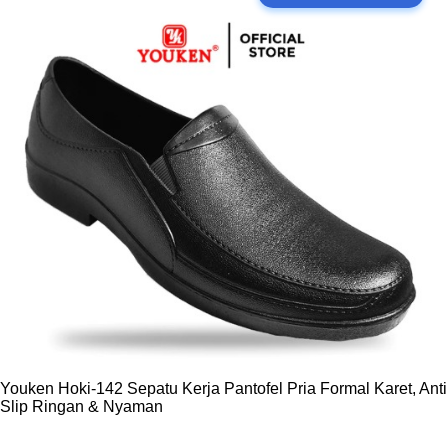
tulang dan otot. Pastikan Anda mengonsumsi makanan kaya
protein, kalsium, vitamin D dan mineral lainnya. Protein dapat
ditemukan dalam daging, ikan, telur, dan kacang-kacangan,
sementara kalsium dan vitamin D banyak terdapat dalam
produk susu, sayuran hijau, dan ikan berlemak. Sebuah studi
yang diterbitkan oleh National Library of Medicine
menyebutkan bahwa nutrisi yang tepat dapat membantu
pertumbuhan tinggi badan secara optimal. Selengkapnya
mengenai bagaimana makanan bergizi dap...
Youken Hoki-142 Sepatu Kerja Pantofel Pria Formal Karet, Anti
Slip Ringan & Nyaman