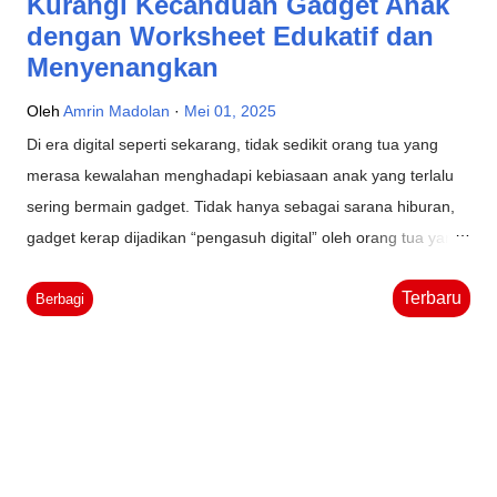
Kurangi Kecanduan Gadget Anak
dengan Worksheet Edukatif dan
Menyenangkan
Oleh
Amrin Madolan
Mei 01, 2025
Di era digital seperti sekarang, tidak sedikit orang tua yang
merasa kewalahan menghadapi kebiasaan anak yang terlalu
sering bermain gadget. Tidak hanya sebagai sarana hiburan,
gadget kerap dijadikan “pengasuh digital” oleh orang tua yang
sibuk atau kelelahan. Namun, apakah Anda tahu bahwa
Terbaru
penggunaan gadget secara berlebihan pada anak usia dini
Berbagi
dapat membawa dampak serius terhadap tumbuh kembang
mereka? Menurut hasil survei Komisi Perlindungan Anak
Indonesia (KPAI), lebih dari 80% anak usia dini di Indonesia
telah terpapar gadget setiap hari, dengan durasi pemakaian
lebih dari 3 jam. Sementara itu, penelitian dari American
Academy of Pediatrics menyarankan bahwa anak usia di