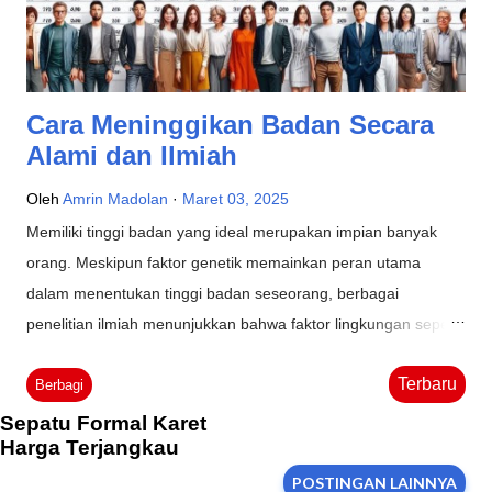
kelompok usia 1. Bayi dan Balita Pada masa ini, pertumbuhan
dan perkembangan anak berlangsung sangat cepat. Kes...
Cara Meninggikan Badan Secara
Alami dan Ilmiah
Oleh
Amrin Madolan
Maret 03, 2025
Memiliki tinggi badan yang ideal merupakan impian banyak
orang. Meskipun faktor genetik memainkan peran utama
dalam menentukan tinggi badan seseorang, berbagai
penelitian ilmiah menunjukkan bahwa faktor lingkungan seperti
nutrisi, aktivitas fisik dan pola hidup sehat juga berkontribusi
Terbaru
signifikan dalam pertumbuhan tinggi badan. Tinggi badan ideal
Berbagi
Berikut adalah beberapa cara alami dan ilmiah untuk
Sepatu Formal Karet
Harga Terjangkau
meninggikan badan: 1. Mengonsumsi Makanan Bergizi Asupan
nutrisi yang seimbang sangat penting untuk pertumbuhan
POSTINGAN LAINNYA