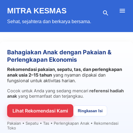
Langsung ke konten utama
MITRA KESMAS
Sehat, sejahtera dan berkarya bersama.
P
Bahagiakan Anak dengan Pakaian &
o
Perlengkapan Ekonomis
s
t
Rekomendasi pakaian, sepatu, tas, dan perlengkapan
anak usia 2–15 tahun
yang nyaman dipakai dan
i
fungsional untuk aktivitas harian.
n
Cocok untuk Anda yang sedang mencari
referensi hadiah
g
anak
yang bermanfaat dan terjangkau.
a
Lihat Rekomendasi Kami
n
Ringkasan Isi
Pakaian • Sepatu • Tas • Perlengkapan Anak • Rekomendasi
Toko