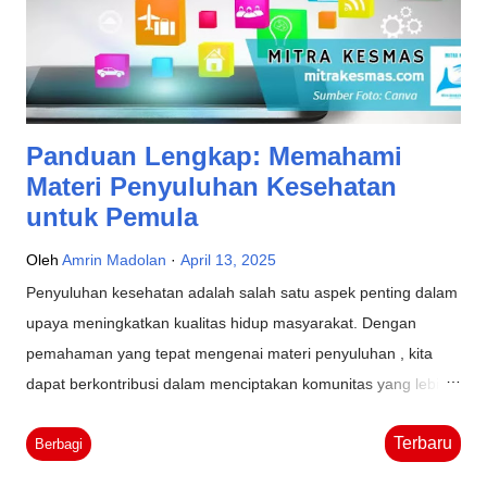
Panduan Lengkap: Memahami
Materi Penyuluhan Kesehatan
untuk Pemula
Oleh
Amrin Madolan
April 13, 2025
Penyuluhan kesehatan adalah salah satu aspek penting dalam
upaya meningkatkan kualitas hidup masyarakat. Dengan
pemahaman yang tepat mengenai materi penyuluhan , kita
dapat berkontribusi dalam menciptakan komunitas yang lebih
sehat dan lebih berdaya. Dalam artikel ini, kita akan
Terbaru
menjelajahi berbagai strategi dan metode penyuluhan
Berbagi
kesehatan, baik online maupun offline, serta memberikan kiat-