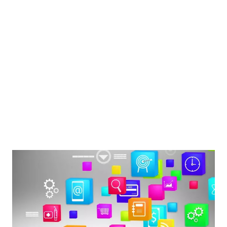
bawah 6 tahun sebaiknya tidak menggunakan layar lebih dari 1
jam per hari — dan itu pun harus berkonten edukatif dan
didampingi orang tua. Paparan layar yang terlalu lama berisiko
mengganggu perkembangan bahasa, kemampuan sosial,
bahkan kualitas tidur anak. Dalam jangka panjang, anak
cenderung mengalami kesul...