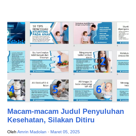
kiat praktis untuk pemula. Penyuluhan Kesehatan Mengapa
Penyuluhan Kesehatan Penting? Penyuluhan kesehatan
memainkan peran vital dalam masyarakat kita. Menurut data
dari Kementerian Kesehatan, sekitar 70% dari penyakit dapat
dicegah melalui perubahan gaya hidup dan kebiasaan sehat,
yang dapat dipromosikan melalui penyuluhan kesehatan.
Dengan demikian, memahami dan mengimplementasikan
materi penyuluhan kesehatan adalah langkah kunci dalam
mencegah penyakit dan meningkatkan kesejahteraan
masyarakat. Memahami Materi Penyuluhan Definisi Materi
Penyuluhan Materi penyuluhan adalah informasi dan panduan
yan...
Macam-macam Judul Penyuluhan
Kesehatan, Silakan Ditiru
Oleh
Amrin Madolan
Maret 05, 2025