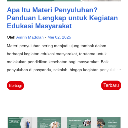
Apa Itu Materi Penyuluhan?
Panduan Lengkap untuk Kegiatan
Edukasi Masyarakat
Oleh
Amrin Madolan
Mei 02, 2025
Materi penyuluhan sering menjadi ujung tombak dalam
berbagai kegiatan edukasi masyarakat, terutama untuk
melakukan pendidikan kesehatan bagi masyarakat. Baik
penyuluhan di posyandu, sekolah, hingga kegiatan penyuluhan
oleh tenaga medis di lapangan, semua memerlukan bahan
Terbaru
edukatif yang mudah dipahami, relevan, dan berbasis ilmiah.
Berbagi
Namun, apa sebenarnya yang dimaksud dengan materi
penyuluhan? Di bidang kesehatan, mengapa keberadaannya
begitu penting dalam upaya promosi kesehatan dan
perubahan perilaku masyarakat? Tulisan ini akan membahas
secara lengkap pengertian, manfaat, bentuk, serta contoh