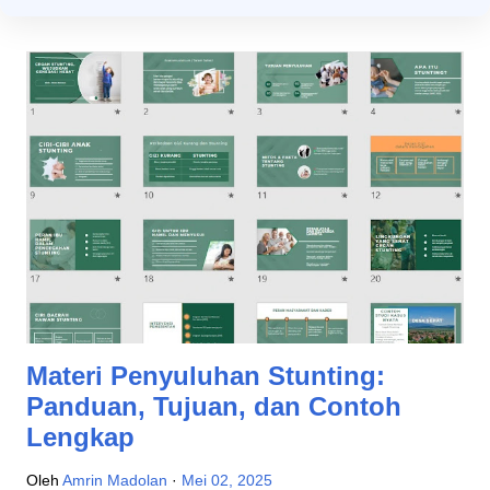
Materi Penyuluhan Stunting:
Panduan, Tujuan, dan Contoh
Lengkap
Oleh
Amrin Madolan
Mei 02, 2025