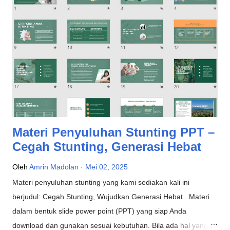
materi penyuluhan yang bisa Anda gunakan. Contoh materi
penyuluhan Mengapa Materi Penyuluhan Penting untuk
Masyarakat? Materi penyuluhan merupakan komponen utama
dalam kegiatan edukasi yang bertujuan mengubah
pengetahuan, sikap, dan perilaku masyarakat terhadap isu-isu
tertentu, terutama di bidang kesehatan. Di Indonesia,
penyuluhan menjadi bagian tak terpisahkan dari strategi
promotif dan p...
Materi Penyuluhan Stunting PPT –
Cegah Stunting, Generasi Hebat
Oleh
Amrin Madolan
Mei 02, 2025
Materi penyuluhan stunting yang kami sediakan kali ini
berjudul: Cegah Stunting, Wujudkan Generasi Hebat . Materi
dalam bentuk slide power point (PPT) yang siap Anda
download dan gunakan sesuai kebutuhan. Bila ada hal yang