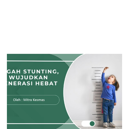
belakang. Artikel ini akan mengupas secara lengkap seputar
definisi, tujuan, dan contoh materi pen...