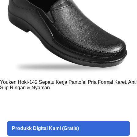
Manfaat olahraga bagi kesehatan Mari belajar tentang
pemanasan global Menciptakan lingkungan bersih dan sehat
Menjaga kesehatan Bagaimana Cara Mendapatkan File PPT?
Untuk mendukung kami agar dapat terus berkelanjutan
membuat konten-konten bermanfaat lainnya, m...
Youken Hoki-142 Sepatu Kerja Pantofel Pria Formal Karet, Anti
Slip Ringan & Nyaman
Produkk Digital Kami (Gratis)