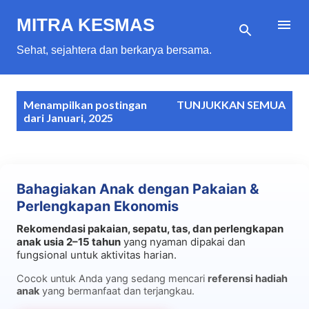
Langsung ke konten utama
MITRA KESMAS
Sehat, sejahtera dan berkarya bersama.
P
Menampilkan postingan
TUNJUKKAN SEMUA
o
dari Januari, 2025
s
t
i
Bahagiakan Anak dengan Pakaian &
n
Perlengkapan Ekonomis
g
Rekomendasi pakaian, sepatu, tas, dan perlengkapan
a
anak usia 2–15 tahun
yang nyaman dipakai dan
n
fungsional untuk aktivitas harian.
Cocok untuk Anda yang sedang mencari
referensi hadiah
anak
yang bermanfaat dan terjangkau.