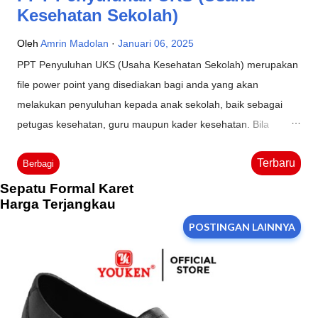
Kesehatan Sekolah)
Oleh
Amrin Madolan
Januari 06, 2025
PPT Penyuluhan UKS (Usaha Kesehatan Sekolah) merupakan
file power point yang disediakan bagi anda yang akan
melakukan penyuluhan kepada anak sekolah, baik sebagai
petugas kesehatan, guru maupun kader kesehatan. Bila
sasaran penyuluhan anda adalah anak usia sekolah, maka file
Terbaru
ini sangat tepat anda gunakan. Dengan desain menarik yang
Berbagi
disesuaikan dengan sasaran anak, materi yang sederhana dan
Sepatu Formal Karet
Harga Terjangkau
tidak terlalu panjang maka anak-anak akan semakin tertarik
untuk memperhatikan apa yang anda sampaikan. Materi
POSTINGAN LAINNYA
Penyuluhan UKS Apa Saja Materinya? Terdiri dari 7 file PPT
yang siap anda gunakan dan dapat diedit sesuai kebutuhan.
Adapun file-file tersebut berjudul: Aktifitas fisik di rumah
Edukasi Makanan Sehat Lingkungan sekolah bersih dan sehat