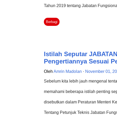
Tahun 2019 tentang Jabatan Fungsiona
membagikan uraian kegiatan Jabatan Fu
Berbagi
operasionalnya sebagaimana yang ada 
Melakukan pengkajian keperawatan das
data status kesehatan manusia melalui ke
Istilah Seputar JABAT
transkultural dan mengkaji riwayat ke
Pengertiannya Sesuai P
norma, perilaku dan kebiasaan seseorang
Oleh
Amrin Madolan
November 01, 2
keperawatan/Logbook kegiatan pengkaji
Sebelum kita lebih jauh mengenal tenta
Pengkajian Keperawatan dilakukan sesu
memahami beberapa istilah penting sep
disebutkan dalam Peraturan Menteri K
Tentang Petunjuk Teknis Jabatan Fungsi