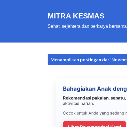
MITRA KESMAS
Sehat, sejahtera dan berkarya bersama
P
Menampilkan postingan dari Novem
o
s
t
Bahagiakan Anak deng
i
n
Rekomendasi pakaian, sepatu, 
aktivitas harian.
g
a
Cocok untuk Anda yang sedang 
n