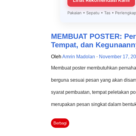
Lihat Rekomendasi Kami
Pakaian • Sepatu • Tas • Perlengk
MEMBUAT POSTER: Perha
Tempat, dan Kegunaann
Oleh
Amrin Madolan
November 17, 2
Membuat poster membutuhkan pemaham
berguna sesuai pesan yang akan disamp
syarat pembuatan, tempat peletakan post
merupakan pesan singkat dalam bentu
seseorang agar tertarik pada sesuatu,
Berbagi
sesuatu. Poster tidak dapat memberi pe