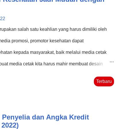
022
pakan salah satu keahlian yang harus dimiliki oleh
edia promosi, promotor kesehatan dapat
hatan kepada masyarakat, baik melalui media cetak
buat media cetak kita harus mahir membuat desain
oshop atau sejenisnya yang bisa dibilang cukup rumit
Terbaru
 menghasilkan sebuah karya promosi yang menarik.
ke rental atau jasa pembuatan desain media. Namun,
s yang cukup mudah digunakan dengan hasil yang
 Penyelia dan Angka Kredit
dapat membuat suatu karya media promosi kesehatan
 2022)