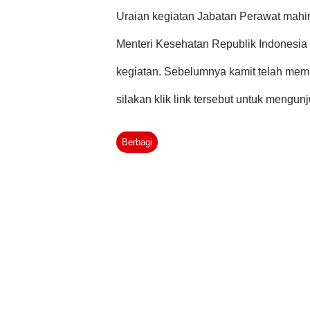
Angka Kredit : 0, 004 2. Melakukan pe
Uraian kegiatan Jabatan Perawat mahi
melakukan pengumpulan data inti ke...
Menteri Kesehatan Republik Indonesia 
kegiatan. Sebelumnya kamit telah memb
silakan klik link tersebut untuk mengun
kegiatan perawat mahir tersebut disertai 
Berbagi
jumlah angka kredit per kegiatan: 1. 
Definisi : kegiatan melakukan pengump
keluarga; melakukan penilaian kondis
mengidentifikasi dan menilai norma, k
hubungan antar anggota komponen kelua
yang dijalankan sesuai dengan kewen