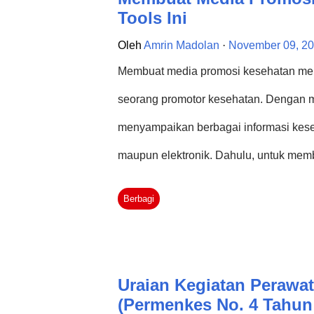
Tools Ini
Oleh
Amrin Madolan
November 09, 2
Membuat media promosi kesehatan meru
seorang promotor kesehatan. Dengan m
menyampaikan berbagai informasi kese
maupun elektronik. Dahulu, untuk mem
sendiri dan biasanya menggunakan phot
Berbagi
dan membutuhkan skill mumpuni untuk
Bilah tidak, maka solusi akhir adalah 
tahukah Anda bahwa saat ini ada tool
Uraian Kegiatan Perawat
sangat memuaskan? Ya, saat ini kita 
(Permenkes No. 4 Tahun