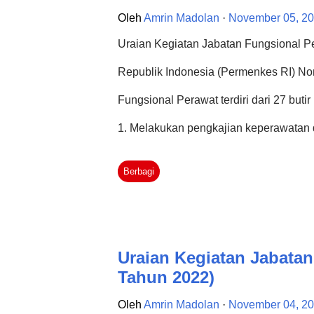
hanya semudah klik-klik pada keyboard
Oleh
Amrin Madolan
November 05, 2
Mungkin sebagian dari pembaca Mitra 
Uraian Kegiatan Jabatan Fungsional P
ini, namun tidak dipungkiri masih bany
Republik Indonesia (Permenkes RI) No
Fungsional Perawat terdiri dari 27 buti
1. Melakukan pengkajian keperawatan 
pengumpulan data inti kelompok menc
Berbagi
mencakup data kesakitan, kematian dan 
kesehatan dan sosial mencakup keterse
lingkungan, serta pola perilaku sehat 
Uraian Kegiatan Jabatan
keperawatan dasar pada kelompok. Kual
Tahun 2022)
prosedur untuk pengumpulan data inti s
Oleh
Amrin Madolan
November 04, 2