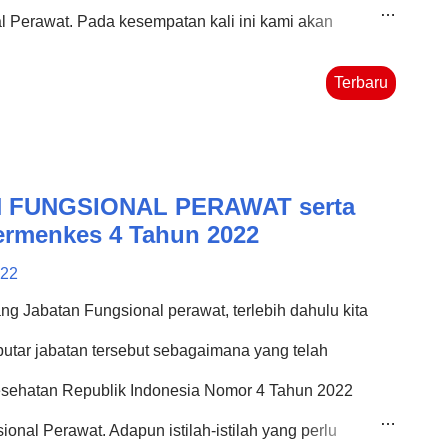
l Perawat. Pada kesempatan kali ini kami akan
ngsional Perawat Terampil beserta definisi
Terbaru
pada Permenkes No. 4 Tahun 2022 sebagai berikut: 1.
ar pada individu Definisi : melakukan pengumpulan
giatan pemeriksaan fisik, psiko, sosial, spiritual,
AN FUNGSIONAL PERAWAT serta
sehatan dan perkembangan penyakit/masalah kesehatan,
ermenkes 4 Tahun 2022
. Bukti Fisik : Laporan hasil kajian
022
an keperawatan pasien Kualitas Hasil Kerja :
ng Jabatan Fungsional perawat, terlebih dahulu kita
ai Standar Prosedur ...
utar jabatan tersebut sebagaimana yang telah
esehatan Republik Indonesia Nomor 4 Tahun 2022
onal Perawat. Adapun istilah-istilah yang perlu