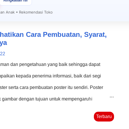
Ringkasan Isi
apan Anak • Rekomendasi Toko
tikan Cara Pembuatan, Syarat,
ya
022
an dan pengetahuan yang baik sehingga dapat
aikan kepada penerima informasi, baik dari segi
er serta cara pembuatan poster itu sendiri. Poster
k gambar dengan tujuan untuk mempengaruhi
 atau mempengaruhi agar seseorang bertindak akan
Terbaru
lajaran dengan sendirinya, karena keterbatasan kata-