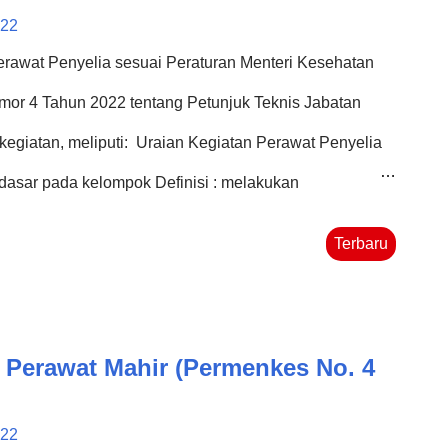
 laptop atau PC Anda. Tools tersebut bernama Canva.
022
Kesmas sudah mengetahui atau familiar dengan tools
erawat Penyelia sesuai Peraturan Menteri Kesehatan
ak yang belum menge...
mor 4 Tahun 2022 tentang Petunjuk Teknis Jabatan
r kegiatan, meliputi: Uraian Kegiatan Perawat Penyelia
dasar pada kelompok Definisi : melakukan
akup data kesehatan anggota kelompok atau penduduk
Terbaru
riwayat kesehatan, menilai fasilitas pelayanan
diaan dan aksesibilitasnya, kondisi kesehatan
kelompok. Bukti Fisik : Laporan/Logbook pengkajian
 Perawat Mahir (Permenkes No. 4
itas Hasil Kerja : Pengkajian yang dilakukan sesuai
ekelompok pasien di fasilitas layanan kesehatan.
022