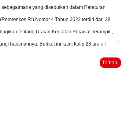
ngkajian keperawatan dasar pada masyarakat Definisi :
r sebagaimana yang disebutkan dalam Peraturan
(Permenkes RI) Nomor 4 Tahun 2022 terdiri dari 28
agikan tentang Uraian Kegiatan Perawat Terampil ,
jungi halamannya. Berikut ini kami kutip 28 uraian
penjelasan definisi, bukti fisik, kualitas hasil kerja dan
Terbaru
Melakukan pengkajian keperawatan dasar pada keluarga
ulan data kesehatan setiap individu sebagai anggota
i kesehatan lingkungan rumah/pemukiman;
ebiasaan/perilaku keluarga; mengobservasi dan menilai
rga; serta mengidentifikasi tugas fungsi keluarga
angannya yang diatur dalam peraturan perundangan.