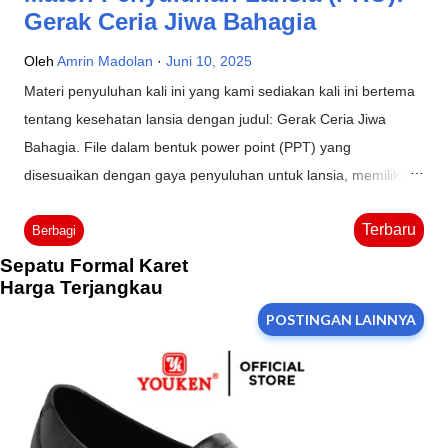
Gerak Ceria Jiwa Bahagia
Oleh
Amrin Madolan
Juni 10, 2025
Materi penyuluhan kali ini yang kami sediakan kali ini bertema
tentang kesehatan lansia dengan judul: Gerak Ceria Jiwa
Bahagia. File dalam bentuk power point (PPT) yang
disesuaikan dengan gaya penyuluhan untuk lansia, memiliki
tampilan yang elegan, menarik dan isi materi yang sederhana
Terbaru
agar mudah dipahami oleh audiens. Penyuluhan kesehatan
Berbagi
lansia biasanya dilakukan oleh para kader lansia, petugas
Sepatu Formal Karet
Harga Terjangkau
kesehatan di puskesmas (pengelola program lansia), atau
lembaga pemerhati kesehatan lansia. Tujuan melakukan
POSTINGAN LAINNYA
penyuluhan kepada lansia yaitu untuk memberikan arahan
terkait kesehatan, termasuk melakukan gerakan sederhana
untuk memaksimalkan aktifitas fisik mereka. Materi
Penyuluhan Lansia: Gerak Ceria Jiwa Bahagia Mengapa