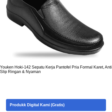
menggunakan slide materi penyuluhan lansia? Ketika
melakukan penyuluhan, dibutuhkan sarana prasarana yang
memadai untuk mengoptimalkan penyampaian isi pesan agar
mudah dipahami oleh para lansia, termasuk penyediaan materi
dalam bentuk power point (PPT) yang menarik. Mengingat ...
Youken Hoki-142 Sepatu Kerja Pantofel Pria Formal Karet, Anti
Slip Ringan & Nyaman
Produkk Digital Kami (Gratis)