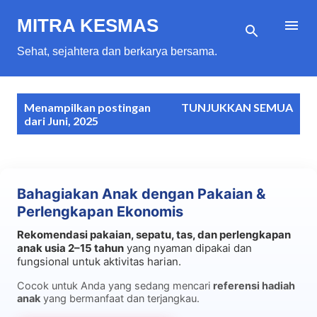
Langsung ke konten utama
MITRA KESMAS
Sehat, sejahtera dan berkarya bersama.
P
Menampilkan postingan
TUNJUKKAN SEMUA
o
dari Juni, 2025
s
t
i
Bahagiakan Anak dengan Pakaian &
n
Perlengkapan Ekonomis
g
Rekomendasi pakaian, sepatu, tas, dan perlengkapan
a
anak usia 2–15 tahun
yang nyaman dipakai dan
n
fungsional untuk aktivitas harian.
Cocok untuk Anda yang sedang mencari
referensi hadiah
anak
yang bermanfaat dan terjangkau.