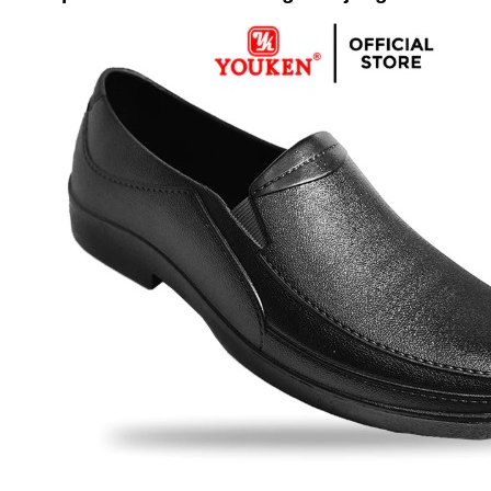
sosial yang bertujuan untuk membantu 
memiliki manfaat yang sangat besar ba
adalah sebagai berikut: Melakukan Do
secara teratur dapat membantu memperl
memompa darah dan menetralkan zat be
akan semakin sehat. Menguran...