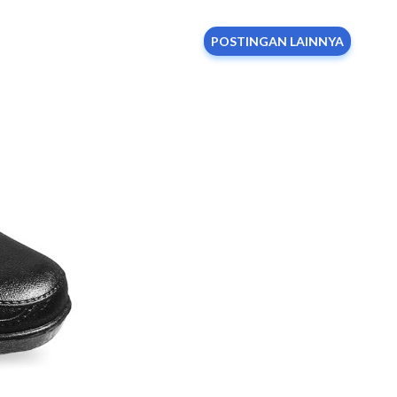
orang lain, ternyata melakukan donor darah juga
POSTINGAN LAINNYA
gi pendonor. Adapun manfaat yang dapat diperoleh
nor Darah Kesehatan Jantung Melakukan donor darah
ancar sirkulasi darah dan melatih jantung untuk
si dalam darah. Dengan demikian, jantung dan tubuh