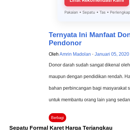
Lihat Rekomendasi Kami
Pakaian • Sepatu • Tas • Perlengk
Ternyata Ini Manfaat Do
Pendonor
Oleh
Amrin Madolan
Januari 05, 2020
Donor darah sudah sangat dikenal oleh 
maupun dengan pendidikan rendah. Hal 
bahan perbincangan bagi masyarakat s
untuk membantu orang lain yang sedan
kejadian dan jenis penyakit tertentu 
Berbagi
mengurangi resiko kematian. Oleh karen
Sepatu Formal Karet Harga Terjangkau