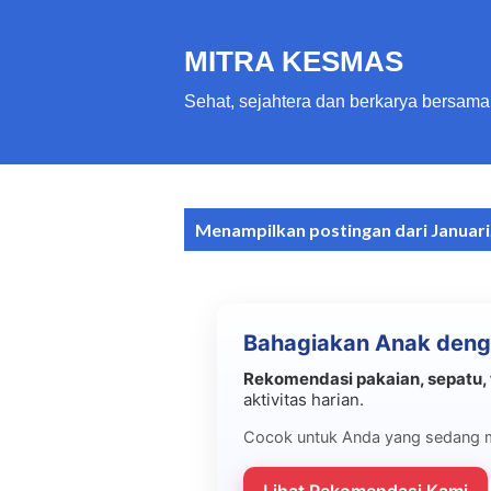
MITRA KESMAS
Sehat, sejahtera dan berkarya bersama
P
Menampilkan postingan dari Januari
o
s
t
Bahagiakan Anak deng
i
n
Rekomendasi pakaian, sepatu, 
aktivitas harian.
g
a
Cocok untuk Anda yang sedang 
n