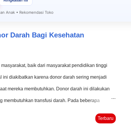
Ringkasan Isi
apan Anak • Rekomendasi Toko
nor Darah Bagi Kesehatan
masyarakat, baik dari masyarakat pendidikan tinggi
ini diakibatkan karena donor darah sering menjadi
aat mereka membutuhkan. Donor darah ini dilakukan
g membutuhkan transfusi darah. Pada beberapa
seseorang membutuhkan transfusi darah untuk membantu
Terbaru
a itu, donor darah sangat dibutuhkan. Selain kegiatan