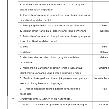
B. Menerjemahkan/ menyadur buku dan bahan lainnya di
bidang kesehatan lingkungan
1. Terjemahan/ saduran di bidang kesehatan lingkungan yang
dipublikasikan dalam bentuk :
a. Buku yang diterbitkan atau diedarkan secara Nasional
Buku
b. Majalah ilmiah yang diakui oleh instansi yang berwenang
Naskah
2. Terjemahan/ saduran di bidang kesehatan lingkungan yang
tidak dipublikasikan dalam bentuk :
a. Buku
Buku
b. Makalah
Makala
3. Membuat abstrak tulisan ilmiah yang dimuat dalam
Makala
penerbitan
C. Membimbing Sanitarian di bawah jenjang jabatannya
Bimbing
Membimbing Sanitarian yang berada di bawah jenjang
D. Membuat buku pedoman/ petunjuk pelaksanaan/ petunjuk
Naskah Pe
teknis di bidang kesehatan lingkungan
E. Mengembangkan teknologi tepat guna dibidang
Kali
kesehatan
IV
KEGIATAN PENUNJANG TUGAS SANITARIAN
A. Mengajar/ melatih pada pendidikan dan pelatihan pegawai
2 Jam Pe