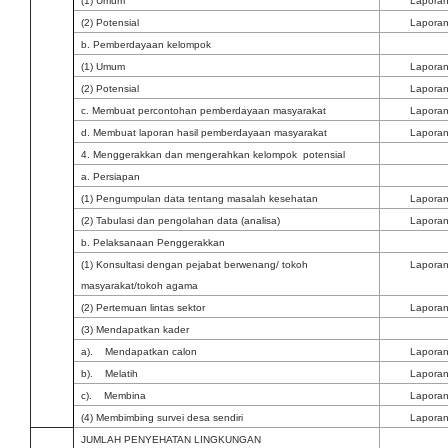
(1) Umum
Lapora
(2) Potensial
Lapora
b. Pemberdayaan kelompok
(1) Umum
Lapora
(2) Potensial
Lapora
c. Membuat percontohan pemberdayaan masyarakat
Lapora
d. Membuat laporan hasil pemberdayaan masyarakat
Lapora
4. Menggerakkan dan mengerahkan kelompok potensial
a. Persiapan
(1) Pengumpulan data tentang masalah kesehatan
Lapora
(2) Tabulasi dan pengolahan data (analisa)
Lapora
b. Pelaksanaan Penggerakkan
(1) Konsultasi dengan pejabat berwenang/ tokoh
Lapora
masyarakat/tokoh agama
(2) Pertemuan lintas sektor
Lapora
(3) Mendapatkan kader
a). Mendapatkan calon
Lapora
b). Melatih
Lapora
c). Membina
Lapora
(4) Membimbing survei desa sendiri
Lapora
JUMLAH PENYEHATAN LINGKUNGAN