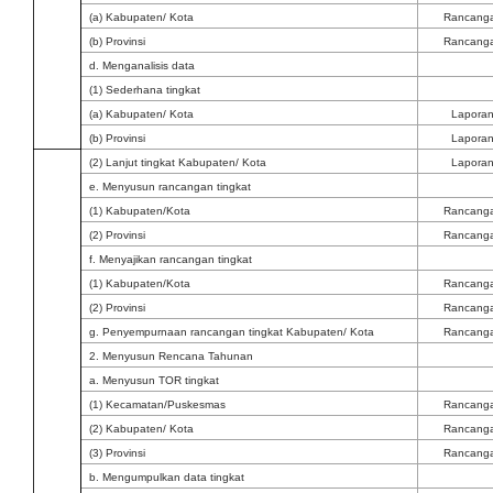
(a) Kabupaten/ Kota
Rancang
(b) Provinsi
Rancang
d. Menganalisis data
(1) Sederhana tingkat
(a) Kabupaten/ Kota
Lapora
(b) Provinsi
Lapora
(2) Lanjut tingkat Kabupaten/ Kota
Lapora
e. Menyusun rancangan tingkat
(1) Kabupaten/Kota
Rancang
(2) Provinsi
Rancang
f. Menyajikan rancangan tingkat
(1) Kabupaten/Kota
Rancang
(2) Provinsi
Rancang
g. Penyempurnaan rancangan tingkat Kabupaten/ Kota
Rancang
2. Menyusun Rencana Tahunan
a. Menyusun TOR tingkat
(1) Kecamatan/Puskesmas
Rancang
(2) Kabupaten/ Kota
Rancang
(3) Provinsi
Rancang
b. Mengumpulkan data tingkat