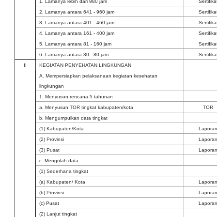
1. Lamanya lebih dari 980 jam
Sertifika
2. Lamanya antara 641 - 960 jam
Sertifika
3. Lamanya antara 401 - 460 jam
Sertifika
4. Lamanya antara 161 - 400 jam
Sertifika
5. Lamanya antara 81 - 160 jam
Sertifika
6. Lamanya antara 30 - 80 jam
Sertifika
II
KEGIATAN PENYEHATAN LINGKUNGAN
A. Mempersiapkan pelaksanaan kegiatan kesehatan
lingkungan
1. Menyusun rencana 5 tahunan
a. Menyusun TOR tingkat kabupaten/kota
TOR
b. Mengumpulkan data tingkat
(1) Kabupaten/Kota
Lapora
(2) Provinsi
Lapora
(3) Pusat
Lapora
c. Mengolah data
(1) Sederhana tingkat
(a) Kabupaten/ Kota
Lapora
(b) Provinsi
Lapora
(c) Pusat
Lapora
(2) Lanjut tingkat