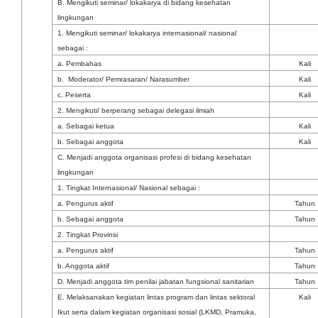
B. Mengikuti seminar/ lokakarya di bidang kesehatan
lingkungan
1. Mengikuti seminar/ lokakarya internasional/ nasional
sebagai :
a. Pembahas
Kali
b. Moderator/ Pemrasaran/ Narasumber
Kali
c. Peserta
Kali
2. Mengikuti/ berperang sebagai delegasi ilmiah
a. Sebagai ketua
Kali
b. Sebagai anggota
Kali
C. Menjadi anggota organisasi profesi di bidang kesehatan
lingkungan
1. Tingkat Internasional/ Nasional sebagai :
a. Pengurus aktif
Tahun
b. Sebagai anggota
Tahun
2. Tingkat Provinsi
a. Pengurus aktif
Tahun
b. Anggota aktif
Tahun
D. Menjadi anggota tim penilai jabatan fungsional sanitarian
Tahun
E. Melaksanakan kegiatan lintas program dan lintas sektoral
Kali
Ikut serta dalam kegiatan organisasi sosial (LKMD, Pramuka,