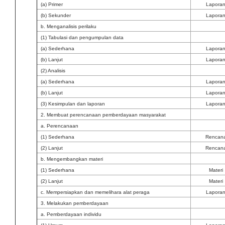
(a) Primer
Lapora
(b) Sekunder
Lapora
b. Menganalisis perilaku
(1) Tabulasi dan pengumpulan data
(a) Sederhana
Lapora
(b) Lanjut
Lapora
(2) Analisis
(a) Sederhana
Lapora
(b) Lanjut
Lapora
(3) Kesimpulan dan laporan
Lapora
2. Membuat perencanaan pemberdayaan masyarakat
a. Perencanaan
(1) Sederhana
Rencan
(2) Lanjut
Rencan
b. Mengembangkan materi
(1) Sederhana
Materi
(2) Lanjut
Materi
c. Mempersiapkan dan memelihara alat peraga
Lapora
3. Melakukan pemberdayaan
a. Pemberdayaan individu