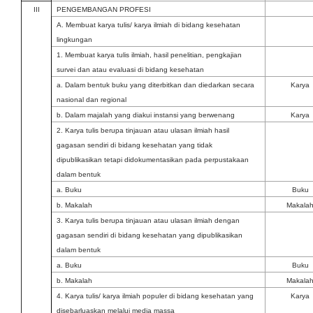
III
PENGEMBANGAN PROFESI
A. Membuat karya tulis/ karya ilmiah di bidang kesehatan
lingkungan
1. Membuat karya tulis ilmiah, hasil penelitian, pengkajian
survei dan atau evaluasi di bidang kesehatan
a. Dalam bentuk buku yang diterbitkan dan diedarkan secara
Karya
nasional dan regional
b. Dalam majalah yang diakui instansi yang berwenang
Karya
2. Karya tulis berupa tinjauan atau ulasan ilmiah hasil
gagasan sendiri di bidang kesehatan yang tidak
dipublikasikan tetapi didokumentasikan pada perpustakaan
dalam bentuk
a. Buku
Buku
b. Makalah
Makala
3. Karya tulis berupa tinjauan atau ulasan ilmiah dengan
gagasan sendiri di bidang kesehatan yang dipublikasikan
dalam bentuk
a. Buku
Buku
b. Makalah
Makala
4. Karya tulis/ karya ilmiah populer di bidang kesehatan yang
Karya
disebarluaskan melalui media massa