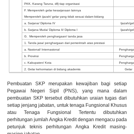
PKK, Karang Taruna, dll) tiap organisasi
F. Memperoleh gelar kesarjanaan lainnya
Memperoleh ijazah/ gelar yang tidak sesuai dalam bidang
a. Sarjana/ Diploma IV
Ijazah/ge
b. Sarjana Muda/ Diploma II/ Diploma I
Ijazah/ge
G. Memperoleh penghargaan/ tanda jasa
1. Tanda jasa/ penghargaan dari pemerintah atas prestasi
a. Nasional/ Internasional
Pengharg
b. Provinsi
Pengharg
c. Kabupaten/ Kota
Pengharg
2. Gelar kehormatan di bidang akademis
Gelar
Pembuatan SKP merupakan kewajiban bagi setiap
Pegawai Negeri Sipil (PNS), yang mana dalam
pembuatan SKP tersebut dibutuhkan uraian tugas dari
setiap jenjang jabatan, untuk tenaga Fungsional Khusus
atau Tenaga Fungsional Tertentu dibutuhkan
perhitungan jumlah Angka Kredit dengan mengacu pada
petunjuk teknis perhitungan Angka Kredit masing-
masing jabatan.