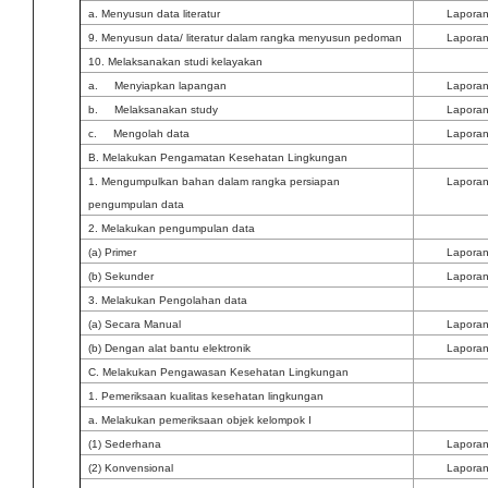
a. Menyusun data literatur
Lapora
9. Menyusun data/ literatur dalam rangka menyusun pedoman
Lapora
10. Melaksanakan studi kelayakan
a. Menyiapkan lapangan
Lapora
b. Melaksanakan study
Lapora
c. Mengolah data
Lapora
B. Melakukan Pengamatan Kesehatan Lingkungan
1. Mengumpulkan bahan dalam rangka persiapan
Lapora
pengumpulan data
2. Melakukan pengumpulan data
(a) Primer
Lapora
(b) Sekunder
Lapora
3. Melakukan Pengolahan data
(a) Secara Manual
Lapora
(b) Dengan alat bantu elektronik
Lapora
C. Melakukan Pengawasan Kesehatan Lingkungan
1. Pemeriksaan kualitas kesehatan lingkungan
a. Melakukan pemeriksaan objek kelompok I
(1) Sederhana
Lapora
(2) Konvensional
Lapora