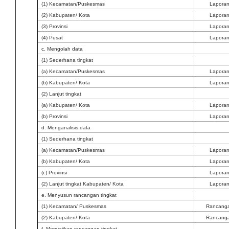
(1) Kecamatan/Puskesmas
Lapora
(2) Kabupaten/ Kota
Lapora
(3) Provinsi
Lapora
(4) Pusat
Lapora
c. Mengolah data
(1) Sederhana tingkat
(a) Kecamatan/Puskesmas
Lapora
(b) Kabupaten/ Kota
Lapora
(2) Lanjut tingkat
(a) Kabupaten/ Kota
Lapora
(b) Provinsi
Lapora
d. Menganalisis data
(1) Sederhana tingkat
(a) Kecamatan/Puskesmas
Lapora
(b) Kabupaten/ Kota
Lapora
(c) Provinsi
Lapora
(2) Lanjut tingkat Kabupaten/ Kota
Lapora
e. Menyusun rancangan tingkat
(1) Kecamatan/ Puskesmas
Rancang
(2) Kabupaten/ Kota
Rancang
f. Menyajikan rancangan tingkat