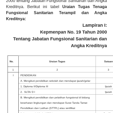
2000 tentang Jabatan Fungsional Sanitarian dan Angka
Kreditnya. Berikut ini tabel
Uraian Tugas Tenaga
Fungsional Sanitarian Terampil dan Angka
Kreditnya:
Lampiran I:
Kepmenpan No. 19 Tahun 2000
Tentang Jabatan Fungsional Sanitarian dan
Angka Kreditnya
No.
Uraian Tugas
Satuan
1
2
3
I
PENDIDIKAN
A. Mengikuti pendidikan sekolah dan mendapat ijazah/gelar
1. Diploma II/Diploma III
Ijazah
2. SLTA/ D I
Ijazah
B. Mengikuti pendidikan dan pelatihan fungsional di bidang
kesehatan lingkungan dan mendapat Surat Tanda Tamat
Pendidikan dan Latihan (STTPL) atau sertifikat