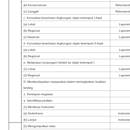
(b) Konvensional
Rekomend
(c) Canggih
Rekomend
c. Konsultasi kesehatan lingkungan objek kelompok I Awal
(a) Lokal
Lapora
(b) Regional
Lapora
(c) Nasional
Lapora
d. Konsultasi kesehatan lingkungan objek kelompok II Awal
(a) Lokal
Lapora
(b) Regional
Lapora
e. Melakukan kunjungan/ bimtek ke objek kelompok I
(1) Lokal
Lapora
(2) Regional
Lapora
D. Memberdayakan masyarakat dalam meningkatkan kualitas
kesling
1. Persiapan kegiatan
a. Identifikasi perilaku
(1) Membuat Instrumen
(a) Sederhana
Instrume
(b) Lanjut
Instrume
(2) Mengumpulkan data