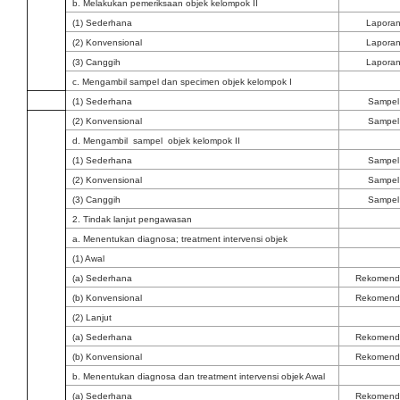
b. Melakukan pemeriksaan objek kelompok II
(1) Sederhana
Lapora
(2) Konvensional
Lapora
(3) Canggih
Lapora
c. Mengambil sampel dan specimen objek kelompok I
(1) Sederhana
Sampel
(2) Konvensional
Sampel
d. Mengambil sampel objek kelompok II
(1) Sederhana
Sampel
(2) Konvensional
Sampel
(3) Canggih
Sampel
2. Tindak lanjut pengawasan
a. Menentukan diagnosa; treatment intervensi objek
(1) Awal
(a) Sederhana
Rekomend
(b) Konvensional
Rekomend
(2) Lanjut
(a) Sederhana
Rekomend
(b) Konvensional
Rekomend
b. Menentukan diagnosa dan treatment intervensi objek Awal
(a) Sederhana
Rekomend