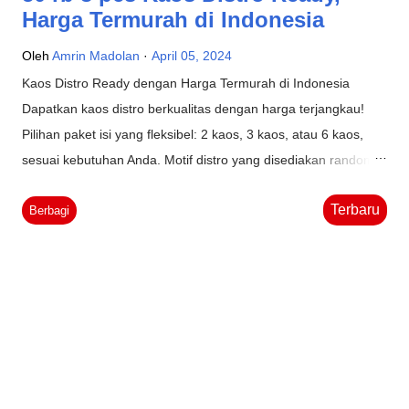
Harga Termurah di Indonesia
Oleh
Amrin Madolan
April 05, 2024
Kaos Distro Ready dengan Harga Termurah di Indonesia
Dapatkan kaos distro berkualitas dengan harga terjangkau!
Pilihan paket isi yang fleksibel: 2 kaos, 3 kaos, atau 6 kaos,
sesuai kebutuhan Anda. Motif distro yang disediakan random,
sehingga setiap pembelian akan selalu mengejutkan. Tersedia
Terbaru
ukuran L dan XL (L setara dengan M), dengan toleransi 1-3cm.
Berbagi
Bahan berkualitas tinggi dari polyester soft memberikan
kenyamanan saat digunakan. Sablon plastisol/rubber yang
digunakan tahan lama dan tidak mudah pecah, menjamin
kepuasan pelanggan. Koleksi motif selalu update setiap hari.
Meskipun tidak dapat memilih motif secara langsung, namun
Anda bisa mencantumkan preferensi warna pada catatan
pesanan saat checkout. Jika stok warna tersedia, kami