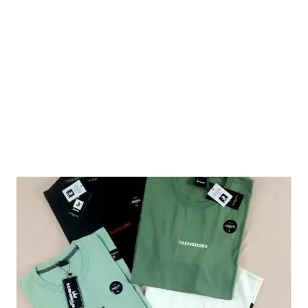
pastikan permintaan anda akan dipenuhi. Tunjukkan bahwa
Anda adalah pelanggan yang cerdas dan berkelas dengan
memilih kaos distro ini. Jangan ragu untuk menghubungi toko
jika ada pertanyaan atau bantuan yang diperlukan. Mereka
siap membantu Anda mendapat...