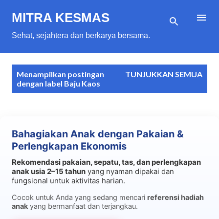
Langsung ke konten utama
MITRA KESMAS
Sehat, sejahtera dan berkarya bersama.
P
Menampilkan postingan
TUNJUKKAN SEMUA
o
dengan label
Baju Kaos
s
t
i
Bahagiakan Anak dengan Pakaian &
n
Perlengkapan Ekonomis
g
Rekomendasi pakaian, sepatu, tas, dan perlengkapan
a
anak usia 2–15 tahun
yang nyaman dipakai dan
n
fungsional untuk aktivitas harian.
Cocok untuk Anda yang sedang mencari
referensi hadiah
anak
yang bermanfaat dan terjangkau.