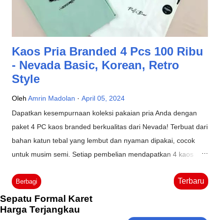
Kaos Pria Branded 4 Pcs 100 Ribu
- Nevada Basic, Korean, Retro
Style
Oleh
Amrin Madolan
April 05, 2024
Dapatkan kesempurnaan koleksi pakaian pria Anda dengan
paket 4 PC kaos branded berkualitas dari Nevada! Terbuat dari
bahan katun tebal yang lembut dan nyaman dipakai, cocok
untuk musim semi. Setiap pembelian mendapatkan 4 kaos
dengan motif dan warna yang dikirim secara random sesuai
Terbaru
dengan koleksi terbaru. Tersedia dalam berbagai ukuran mulai
Berbagi
dari M hingga 3XL, sesuai dengan berat badan Dewasa BB 30-
Sepatu Formal Karet
Harga Terjangkau
100. Segera pesan sekarang dan tambahkan variasi gaya