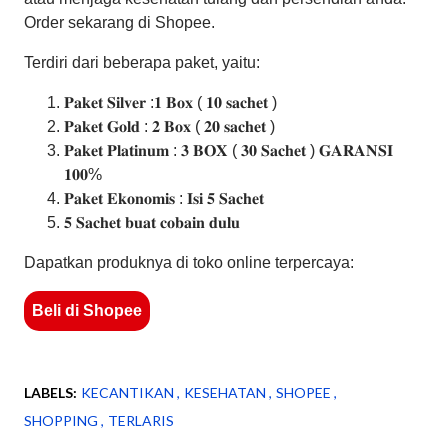
Order sekarang di Shopee.
Terdiri dari beberapa paket, yaitu:
𝐏𝐚𝐤𝐞𝐭 𝐒𝐢𝐥𝐯𝐞𝐫 :𝟏 𝐁𝐨𝐱 ( 𝟏𝟎 𝐬𝐚𝐜𝐡𝐞𝐭 )
𝐏𝐚𝐤𝐞𝐭 𝐆𝐨𝐥𝐝 : 𝟐 𝐁𝐨𝐱 ( 𝟐𝟎 𝐬𝐚𝐜𝐡𝐞𝐭 )
𝐏𝐚𝐤𝐞𝐭 𝐏𝐥𝐚𝐭𝐢𝐧𝐮𝐦 : 𝟑 𝐁𝐎𝐗 ( 𝟑𝟎 𝐒𝐚𝐜𝐡𝐞𝐭 ) 𝐆𝐀𝐑𝐀𝐍𝐒𝐈
𝟏𝟎𝟎%
𝐏𝐚𝐤𝐞𝐭 𝐄𝐤𝐨𝐧𝐨𝐦𝐢𝐬 : 𝐈𝐬𝐢 𝟓 𝐒𝐚𝐜𝐡𝐞𝐭
𝟓 𝐒𝐚𝐜𝐡𝐞𝐭 𝐛𝐮𝐚𝐭 𝐜𝐨𝐛𝐚𝐢𝐧 𝐝𝐮𝐥𝐮
Dapatkan produknya di toko online terpercaya:
Beli di Shopee
LABELS:
KECANTIKAN
KESEHATAN
SHOPEE
SHOPPING
TERLARIS