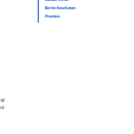
Berita Kesehatan
Promkes
rat
ui