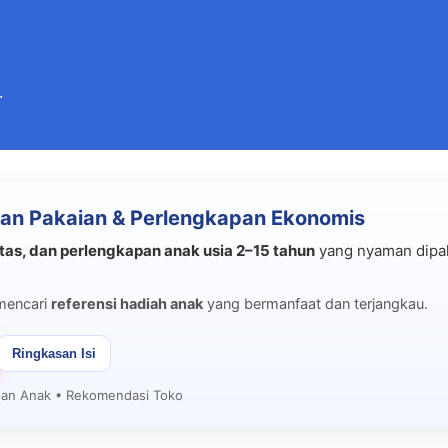
Langsung ke konten utama
.
an Pakaian & Perlengkapan Ekonomis
tas, dan perlengkapan anak usia 2–15 tahun
yang nyaman dipak
mencari
referensi hadiah anak
yang bermanfaat dan terjangkau.
Ringkasan Isi
apan Anak • Rekomendasi Toko