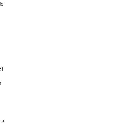
io,
if
n
dia