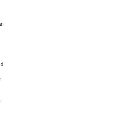
an
di
n
s