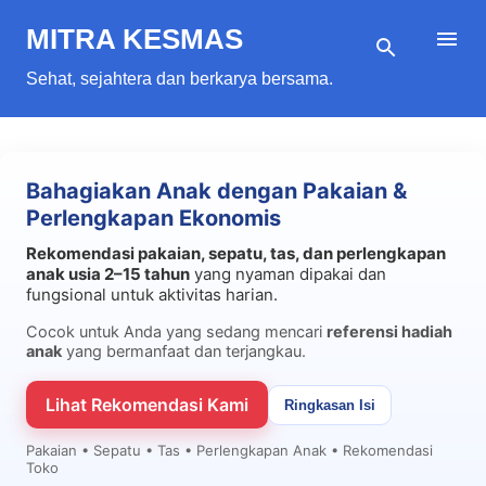
Langsung ke konten utama
MITRA KESMAS
Sehat, sejahtera dan berkarya bersama.
Bahagiakan Anak dengan Pakaian &
Perlengkapan Ekonomis
Rekomendasi pakaian, sepatu, tas, dan perlengkapan
anak usia 2–15 tahun
yang nyaman dipakai dan
fungsional untuk aktivitas harian.
Cocok untuk Anda yang sedang mencari
referensi hadiah
anak
yang bermanfaat dan terjangkau.
Lihat Rekomendasi Kami
Ringkasan Isi
Pakaian • Sepatu • Tas • Perlengkapan Anak • Rekomendasi
Toko