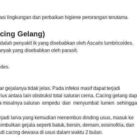
tasi lingkungan dan perbaikan higiene perorangan terutama
acing Gelang)
adalah penyakit ik yang disebabkan oleh Ascaris lumbricoides.
anyak yang disebabkan oleh parasit.
ides.
r gejalanya tidak jelas. Pada infeksi masif dapat terjadi
us antara lain obstruksi total saluran cerna. Cacing gelang dap
nnya misalnya saluran empedu dan menyumbat lumen sehingg
enjadi larva yang kemudian menembus dinding usus, masuk ke
imbulkan gejala seperti batuk, bersin, demam, eosinofilia, dan
adi cacing dewasa di usus dalam waktu 2 bulan.