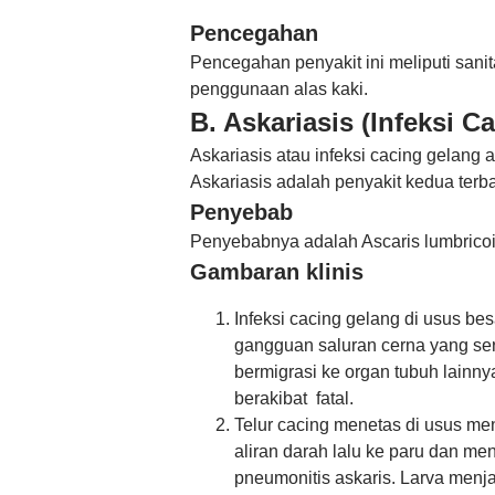
Pencegahan
Pencegahan penyakit ini meliputi sani
penggunaan alas kaki.
B. Askariasis (Infeksi C
Askariasis atau infeksi cacing gelang 
Askariasis adalah penyakit kedua terb
Penyebab
Penyebabnya adalah Ascaris lumbrico
Gambaran klinis
Infeksi cacing gelang di usus besa
gangguan saluran cerna yang seri
bermigrasi ke organ tubuh lai
berakibat fatal.
Telur cacing menetas di usus m
aliran darah lalu ke paru dan men
pneumonitis askaris. Larva menj