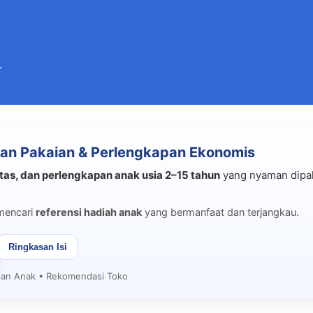
Langsung ke konten utama
.
an Pakaian & Perlengkapan Ekonomis
tas, dan perlengkapan anak usia 2–15 tahun
yang nyaman dipak
mencari
referensi hadiah anak
yang bermanfaat dan terjangkau.
Ringkasan Isi
apan Anak • Rekomendasi Toko