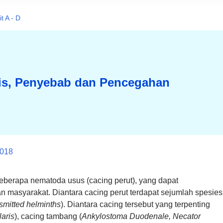
t A - D
enis, Penyebab dan Pencegahan
2018
eberapa nematoda usus (cacing perut), yang dapat
 masyarakat. Diantara cacing perut terdapat sejumlah spesies
nsmitted helminths
). Diantara cacing tersebut yang terpenting
laris
), cacing tambang (
Ankylostoma Duodenale, Necator