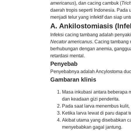
americanus
), dan cacing cambuk (
Tric
daerah tropis seperti Indonesia. Pad
menjadi telur yang infektif dan siap 
A. Ankilostomiasis (Inf
Infeksi cacing tambang adalah penyak
Necator americanus
. Cacing tambang
berhubungan dengan anemia, ganggua
retardasi mental.
Penyebab
Penyebabnya adalah Ancylostoma duod
Gambaran klinis
Masa inkubasi antara beberapa m
dan keadaan gizi penderita.
Pada saat larva menembus kulit, 
Ketika larva lewat di paru dapat t
Akibat utama yang disebabkan ca
menyebabkan gagal jantung.