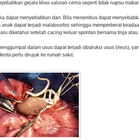
ebabkan gejala khas saluran cerna seperti tidak napsu makan
maka dapat menyebabkan dan. Bila menembus dapat menyebabk
da anak dapat terjadi malabsorbsi sehingga memperberat keada
i baru diketahui setelah cacing keluar spontan bersama tinja atau
enggumpal dalam usus dapat terjadi obstruksi usus (ileus), ya
ita perlu dirujuk ke rumah sakit.