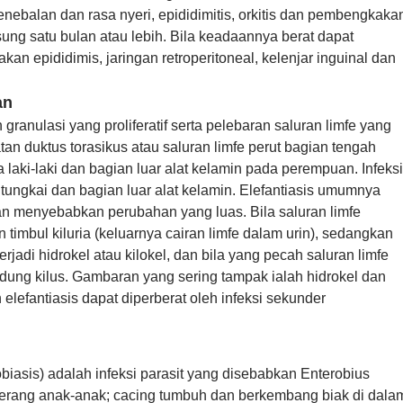
penebalan dan rasa nyeri, epididimitis, orkitis dan pembengkaka
ung satu bulan atau lebih. Bila keadaannya berat dapat
n epididimis, jaringan retroperitoneal, kelenjar inguinal dan
an
granulasi yang proliferatif serta pelebaran saluran limfe yang
atan duktus torasikus atau saluran limfe perut bagian tengah
aki-laki dan bagian luar alat kelamin pada perempuan. Infeksi
tungkai dan bagian luar alat kelamin. Elefantiasis umumnya
an menyebabkan perubahan yang luas. Bila saluran limfe
timbul kiluria (keluarnya cairan limfe dalam urin), sedangkan
erjadi hidrokel atau kilokel, dan bila yang pecah saluran limfe
dung kilus. Gambaran yang sering tampak ialah hidrokel dan
n elefantiasis dapat diperberat oleh infeksi sekunder
robiasis) adalah infeksi parasit yang disebabkan Enterobius
nyerang anak-anak; cacing tumbuh dan berkembang biak di dala