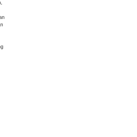
,
an
an
ng