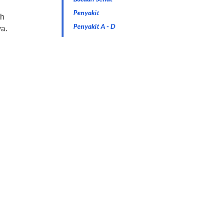
Penyakit
uh
Penyakit A - D
ya.