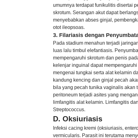
umumnya terdapat funikulitis disertai 
skrotum. Serangan akut dapat berlangs
menyebabkan abses ginjal, pembengkaka
otot ileopsoas.
3. Filariasis dengan Penyumbat
Pada stadium menahun terjadi jaringan 
luas lalu timbul elefantiasis. Penyumb
mempengaruhi skrotum dan penis pada l
kelenjar inguinal dapat mempengaruhi 
mengenai tungkai serta alat kelamin d
kandung kencing dan ginjal pecah akan 
bila yang pecah tunika vaginalis akan t
peritoneum terjadi asites yang mengan
limfangitis alat kelamin. Limfangitis da
Streptococcus.
D. Oksiuriasis
Infeksi cacing kremi (oksiuriasis, ente
vermicularis. Parasit ini terutama me