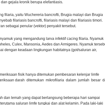
 dan gejala kronik berupa elefantiasis.
g filaria, yaitu Wuchereria bancrofti, Brugia malayi dan Brugia
ab filariasis bancrofti, filariasis malayi dan filariasis timori.
 sebagai penular (vektor) penyakit tersebut.
git nyamuk yang mengandung larva infektif cacing filaria. Nyamuk
opheles, Culex, Mansonia, Aedes dan Armigeres. Nyamuk terseb
uai dengan keadaan lingkungan habitatnya (got/saluran air,
eriksaan fisik hanya ditemukan pembesaran kelenjar limfe
meriksaan darah ditemukan mikrofilaria dalam jumlah besar 
ah dan lemah yang dapat berlangsung beberapa hari sampai
rutama saluran limfe tungkai dan alat kelamin. Pada laki-laki