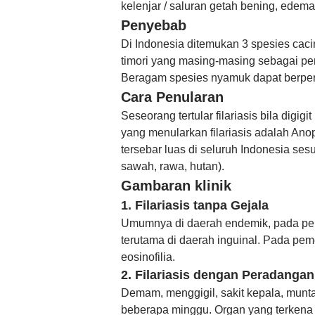
kelenjar / saluran getah bening, edema
Penyebab
Di Indonesia ditemukan 3 spesies cacin
timori yang masing-masing sebagai penyeb
Beragam spesies nyamuk dapat berperan
Cara Penularan
Seseorang tertular filariasis bila digi
yang menularkan filariasis adalah An
tersebar luas di seluruh Indonesia ses
sawah, rawa, hutan).
Gambaran klinik
1. Filariasis tanpa Gejala
Umumnya di daerah endemik, pada pem
terutama di daerah inguinal. Pada pe
eosinofilia.
2. Filariasis dengan Peradangan
Demam, menggigil, sakit kepala, munt
beberapa minggu. Organ yang terkena te