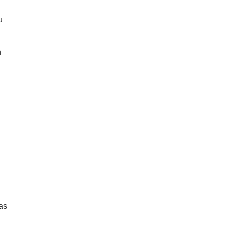
u
n
n
as