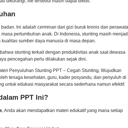
u dikurangi, file tersebut masih dapat diedit.
luhan
 badan. Ini adalah cerminan dari gizi buruk kronis dan perawat
masa pertumbuhan anak. Di Indonesia, stunting masih menjad
 kualitas sumber daya manusia di masa depan.
ahwa stunting terkait dengan produktivitas anak saat dewasa
ya pencegahan perlu dilakukan sejak dini.
ateri Penyuluhan Stunting PPT – Cegah Stunting, Wujudkan
oleh tenaga kesehatan, guru, kader posyandu, dan penyuluh di
ng untuk edukasi masyarakat secara sederhana namun efektif.
dalam PPT Ini?
e
, Anda akan mendapatkan materi edukatif yang mana setiap