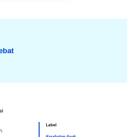
ebat
si
Label
n.
Kesehatan Anak