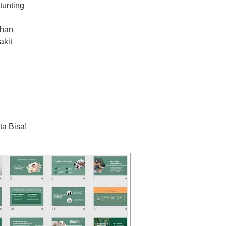
tunting
ahan
akit
a Bisa!