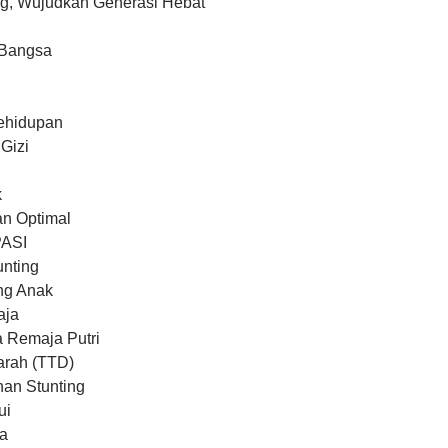
ng, Wujudkan Generasi Hebat
 Bangsa
Kehidupan
Gizi
k
an Optimal
PASI
nting
ng Anak
aja
 Remaja Putri
arah (TTD)
an Stunting
ui
ya