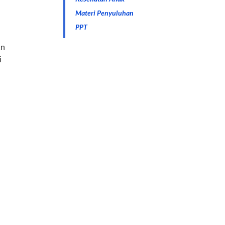
Materi Penyuluhan
PPT
an
i