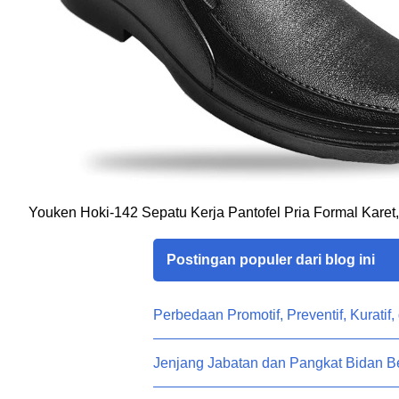
Youken Hoki-142 Sepatu Kerja Pantofel Pria Formal Karet
Postingan populer dari blog ini
Perbedaan Promotif, Preventif, Kuratif,
Jenjang Jabatan dan Pangkat Bidan 