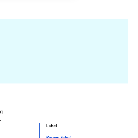
ng
.
Label
Bacaan Sehat