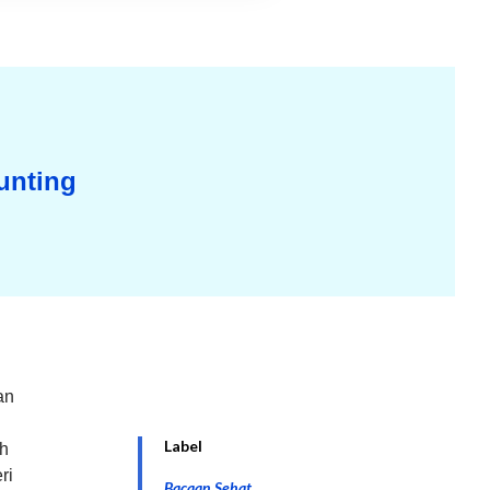
unting
an
Label
ah
ri
Bacaan Sehat