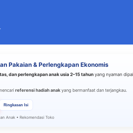
Langsung ke konten utama
.
an Pakaian & Perlengkapan Ekonomis
tas, dan perlengkapan anak usia 2–15 tahun
yang nyaman dipak
mencari
referensi hadiah anak
yang bermanfaat dan terjangkau.
Ringkasan Isi
apan Anak • Rekomendasi Toko