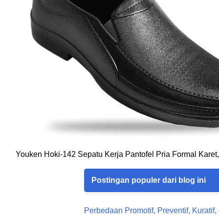
Youken Hoki-142 Sepatu Kerja Pantofel Pria Formal Karet
Postingan populer dari blog ini
Perbedaan Promotif, Preventif, Kuratif,